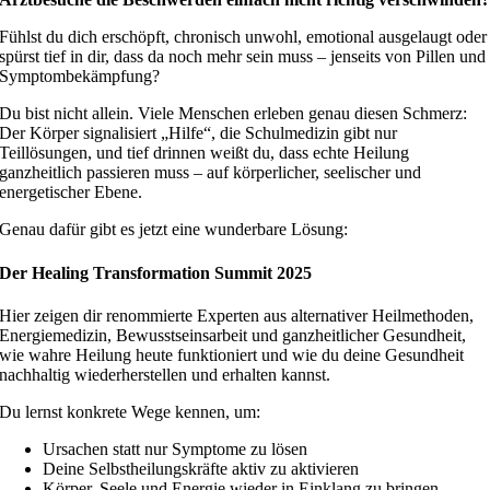
Fühlst du dich erschöpft, chronisch unwohl, emotional ausgelaugt oder
spürst tief in dir, dass da noch mehr sein muss – jenseits von Pillen und
Symptombekämpfung?
Du bist nicht allein. Viele Menschen erleben genau diesen Schmerz:
Der Körper signalisiert „Hilfe“, die Schulmedizin gibt nur
Teillösungen, und tief drinnen weißt du, dass echte Heilung
ganzheitlich passieren muss – auf körperlicher, seelischer und
energetischer Ebene.
Genau dafür gibt es jetzt eine wunderbare Lösung:
Der Healing Transformation Summit 2025
Hier zeigen dir renommierte Experten aus alternativer Heilmethoden,
Energiemedizin, Bewusstseinsarbeit und ganzheitlicher Gesundheit,
wie wahre Heilung heute funktioniert und wie du deine Gesundheit
nachhaltig wiederherstellen und erhalten kannst.
Du lernst konkrete Wege kennen, um:
Ursachen statt nur Symptome zu lösen
Deine Selbstheilungskräfte aktiv zu aktivieren
Körper, Seele und Energie wieder in Einklang zu bringen