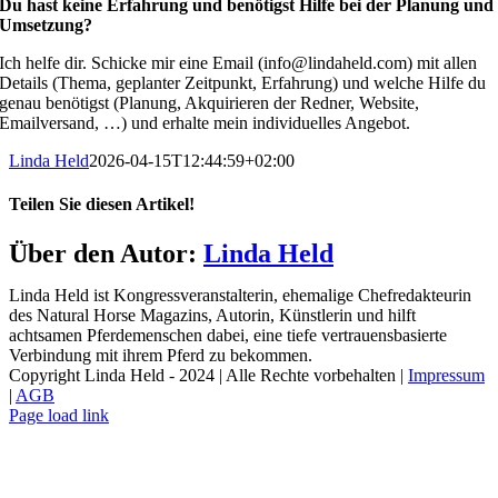
Du hast keine Erfahrung und benötigst Hilfe bei der Planung und
Umsetzung?
Ich helfe dir. Schicke mir eine Email (info@lindaheld.com) mit allen
Details (Thema, geplanter Zeitpunkt, Erfahrung) und welche Hilfe du
genau benötigst (Planung, Akquirieren der Redner, Website,
Emailversand, …) und erhalte mein individuelles Angebot.
Linda Held
2026-04-15T12:44:59+02:00
Teilen Sie diesen Artikel!
Facebook
X
Reddit
LinkedIn
WhatsApp
Telegram
Tumblr
Pinterest
Vk
Xing
E-
Über den Autor:
Linda Held
Mail
Linda Held ist Kongressveranstalterin, ehemalige Chefredakteurin
des Natural Horse Magazins, Autorin, Künstlerin und hilft
achtsamen Pferdemenschen dabei, eine tiefe vertrauensbasierte
Verbindung mit ihrem Pferd zu bekommen.
Copyright Linda Held - 2024 | Alle Rechte vorbehalten |
Impressum
|
AGB
Facebook
Facebook
Instagram
Page load link
Nach
oben