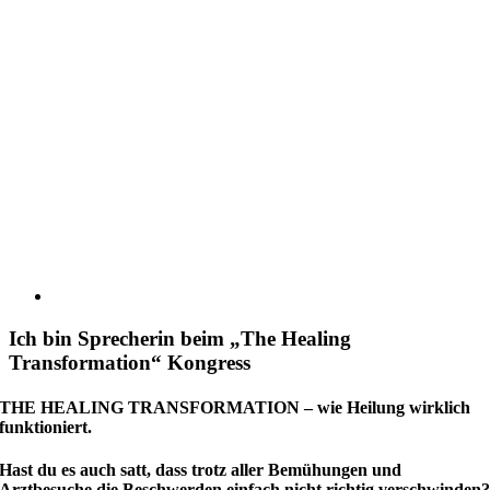
Ich bin Sprecherin beim „The Healing
Transformation“ Kongress
THE HEALING TRANSFORMATION – wie Heilung wirklich
funktioniert.
Hast du es auch satt, dass trotz aller Bemühungen und
Arztbesuche die Beschwerden einfach nicht richtig verschwinden