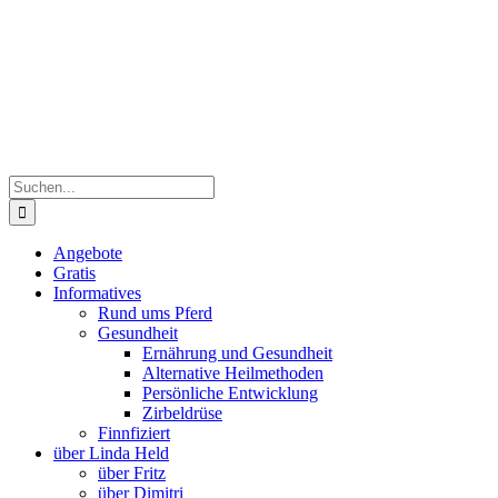
Zum
Inhalt
springen
Suche
nach:
Angebote
Gratis
Informatives
Rund ums Pferd
Gesundheit
Ernährung und Gesundheit
Alternative Heilmethoden
Persönliche Entwicklung
Zirbeldrüse
Finnfiziert
über Linda Held
über Fritz
über Dimitri