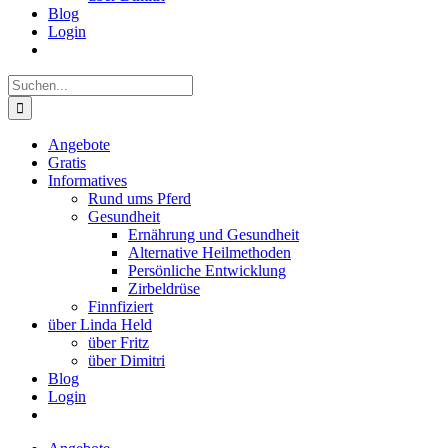
Blog
Login
Suche
nach:
Angebote
Gratis
Informatives
Rund ums Pferd
Gesundheit
Ernährung und Gesundheit
Alternative Heilmethoden
Persönliche Entwicklung
Zirbeldrüse
Finnfiziert
über Linda Held
über Fritz
über Dimitri
Blog
Login