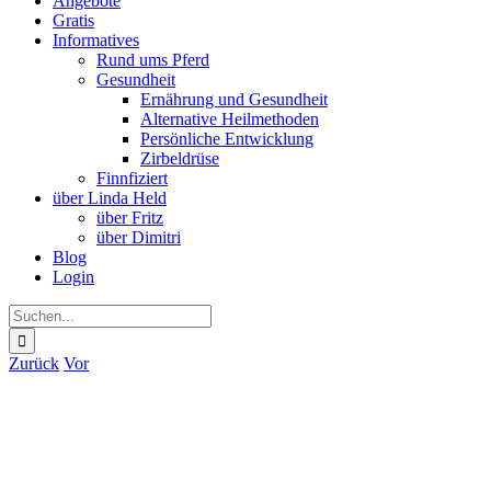
Angebote
Gratis
Informatives
Rund ums Pferd
Gesundheit
Ernährung und Gesundheit
Alternative Heilmethoden
Persönliche Entwicklung
Zirbeldrüse
Finnfiziert
über Linda Held
über Fritz
über Dimitri
Blog
Login
Suche
nach:
Zurück
Vor
Zeige
grösseres
Bild