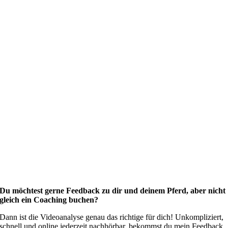
Du möchtest gerne Feedback zu dir und deinem Pferd, aber nicht
gleich ein Coaching buchen?
Dann ist die Videoanalyse genau das richtige für dich! Unkompliziert,
schnell und online jederzeit nachhörbar, bekommst du mein Feedback