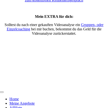
zum kostenfreien Kennenlerngespräch
Mein EXTRA für dich:
Solltest du nach einer gekauften Videoanalyse ein
Gruppen- oder
Einzelcoaching
bei mir buchen, bekommst du das Geld für die
Videoanalyse zurückerstattet.
Toggle
Navigation
Home
Meine Angebote
Affiliate