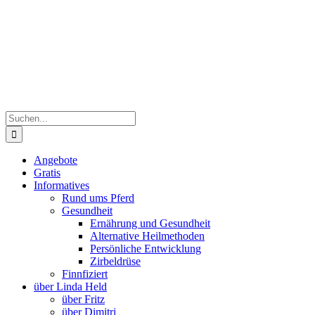
Zum
Inhalt
springen
Suche
nach:
Angebote
Gratis
Informatives
Rund ums Pferd
Gesundheit
Ernährung und Gesundheit
Alternative Heilmethoden
Persönliche Entwicklung
Zirbeldrüse
Finnfiziert
über Linda Held
über Fritz
über Dimitri