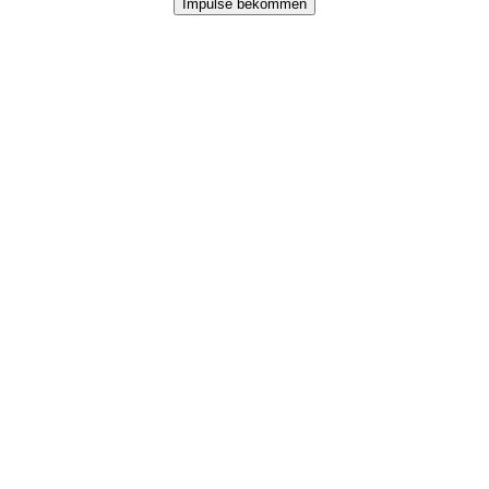
Impulse bekommen
Nach
oben