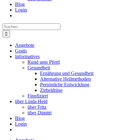
Blog
Login
Suche
nach:
Angebote
Gratis
Informatives
Rund ums Pferd
Gesundheit
Ernährung und Gesundheit
Alternative Heilmethoden
Persönliche Entwicklung
Zirbeldrüse
Finnfiziert
über Linda Held
über Fritz
über Dimitri
Blog
Login