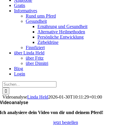
Angebote
Gratis
Informatives
Rund ums Pferd
Gesundheit
Ernährung und Gesundheit
Alternative Heilmethoden
Persönliche Entwicklung
Zirbeldrüse
Finnfiziert
über Linda Held
über Fritz
über Dimitri
Blog
Login
Suche
nach:
Videoanalyse
Linda Held
2026-01-30T10:11:29+01:00
Videoanalyse
Ich analysiere dein Video von dir und deinem Pferd!
jetzt bestellen